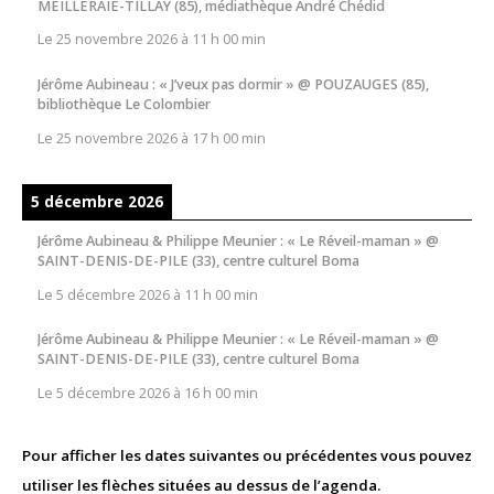
MEILLERAIE-TILLAY (85), médiathèque André Chédid
Le
25 novembre 2026
à
11 h 00 min
Jérôme Aubineau : « J’veux pas dormir » @ POUZAUGES (85),
bibliothèque Le Colombier
Le
25 novembre 2026
à
17 h 00 min
5 décembre 2026
Jérôme Aubineau & Philippe Meunier : « Le Réveil-maman » @
SAINT-DENIS-DE-PILE (33), centre culturel Boma
Le
5 décembre 2026
à
11 h 00 min
Jérôme Aubineau & Philippe Meunier : « Le Réveil-maman » @
SAINT-DENIS-DE-PILE (33), centre culturel Boma
Le
5 décembre 2026
à
16 h 00 min
Pour afficher les dates suivantes ou précédentes vous pouvez
utiliser les flèches situées au dessus de l’agenda.