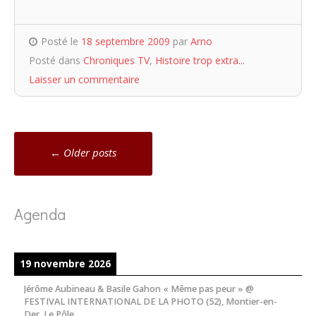
Posté le
18 septembre 2009
par
Arno
Posté dans
Chroniques TV
,
Histoire trop extra...
Laisser un commentaire
Navigation
←
Older posts
messages
Agenda
19 novembre 2026
Jérôme Aubineau & Basile Gahon « Même pas peur » @
FESTIVAL INTERNATIONAL DE LA PHOTO (52), Montier-en-
Der, Le Pôle