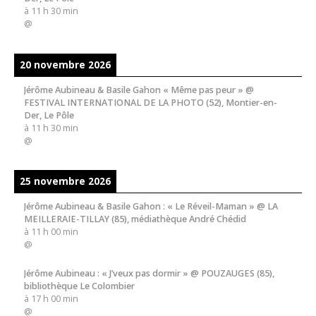
à
11 h 30 min
@
20 novembre 2026
Jérôme Aubineau & Basile Gahon « Même pas peur » @
FESTIVAL INTERNATIONAL DE LA PHOTO (52), Montier-en-
Der, Le Pôle
à
11 h 30 min
@
25 novembre 2026
Jérôme Aubineau & Basile Gahon : « Le Réveil-Maman » @ LA
MEILLERAIE-TILLAY (85), médiathèque André Chédid
à
11 h 00 min
@
Jérôme Aubineau : « J’veux pas dormir » @ POUZAUGES (85),
bibliothèque Le Colombier
à
17 h 00 min
@