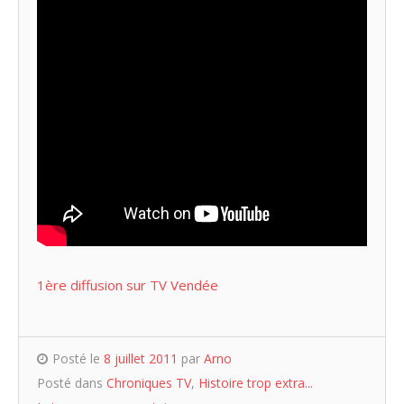
1ère diffusion sur TV Vendée
Posté le
8 juillet 2011
par
Arno
Posté dans
Chroniques TV
,
Histoire trop extra...