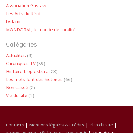
Association Gustave
Les Arts du Récit
l'Adami
MONDORAL, le monde de l'oralité
Catégories
Actualités
(9)
Chroniques TV
(89)
Histoire trop extra…
(23)
Les mots font des histoires
(66)
Non classé
(2)
Vie du site
(1)
Contacts
|
Mentions légales & Crédits
|
Plan du site
|
Jerome-Aubineau.fr
|
Sweet-Tracteur.fr
| Tous droits