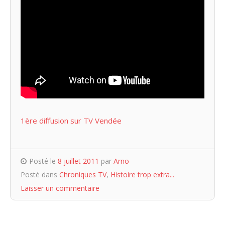
1ère diffusion sur TV Vendée
Posté le
8 juillet 2011
par
Arno
Posté dans
Chroniques TV
,
Histoire trop extra...
Laisser un commentaire