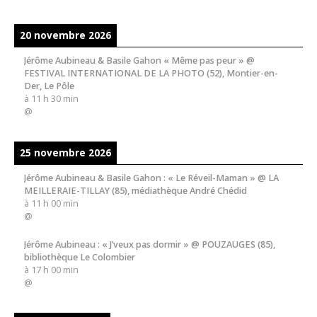
20 novembre 2026
Jérôme Aubineau & Basile Gahon « Même pas peur » @
FESTIVAL INTERNATIONAL DE LA PHOTO (52), Montier-en-
Der, Le Pôle
à
11 h 30 min
@
25 novembre 2026
Jérôme Aubineau & Basile Gahon : « Le Réveil-Maman » @ LA
MEILLERAIE-TILLAY (85), médiathèque André Chédid
à
11 h 00 min
@
Jérôme Aubineau : « J’veux pas dormir » @ POUZAUGES (85),
bibliothèque Le Colombier
à
17 h 00 min
@