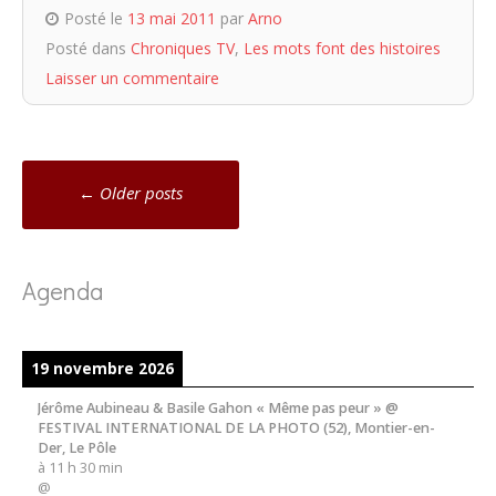
Posté le
13 mai 2011
par
Arno
Posté dans
Chroniques TV
,
Les mots font des histoires
Laisser un commentaire
Navigation
←
Older posts
messages
Agenda
19 novembre 2026
Jérôme Aubineau & Basile Gahon « Même pas peur » @
FESTIVAL INTERNATIONAL DE LA PHOTO (52), Montier-en-
Der, Le Pôle
à
11 h 30 min
@