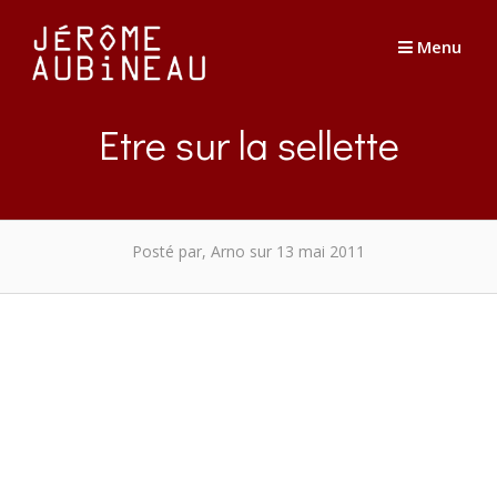
Passer
au
Menu
contenu
Etre sur la sellette
Posté par, Arno
sur 13 mai 2011