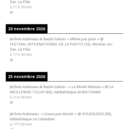
Der, Le Pôle
à
11 h 30 min
@
20 novembre 2026
Jérôme Aubineau & Basile Gahon « Même pas peur » @
FESTIVAL INTERNATIONAL DE LA PHOTO (52), Montier-en-
Der, Le Pôle
à
11 h 30 min
@
25 novembre 2026
Jérôme Aubineau & Basile Gahon : « Le Réveil-Maman » @ LA
MEILLERAIE-TILLAY (85), médiathèque André Chédid
à
11 h 00 min
@
Jérôme Aubineau : « J’veux pas dormir » @ POUZAUGES (85),
bibliothèque Le Colombier
à
17 h 00 min