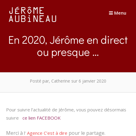
Passer
au
Menu
contenu
En 2020, Jérôme en direct
ou presque …
Posté par, Catherine
sur 6 janvier 2020
Pour suivre l’actualité de Jérôme, vous pouvez désormais
suivre
ce lien FACEBOOK
Merci à
pour le partage.
l’
Agence C’est à dire