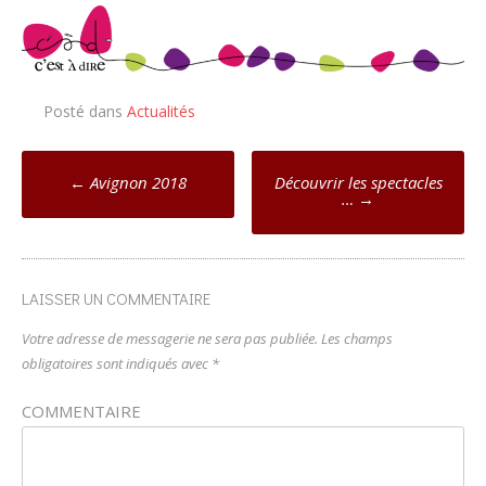
Posté dans
Actualités
Poste
←
Avignon 2018
Découvrir les spectacles
…
→
navigation
LAISSER UN COMMENTAIRE
Votre adresse de messagerie ne sera pas publiée.
Les champs
obligatoires sont indiqués avec
*
COMMENTAIRE