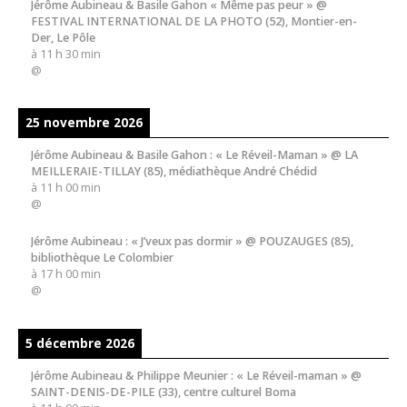
Jérôme Aubineau & Basile Gahon « Même pas peur » @
FESTIVAL INTERNATIONAL DE LA PHOTO (52), Montier-en-
Der, Le Pôle
à
11 h 30 min
@
25 novembre 2026
Jérôme Aubineau & Basile Gahon : « Le Réveil-Maman » @ LA
MEILLERAIE-TILLAY (85), médiathèque André Chédid
à
11 h 00 min
@
Jérôme Aubineau : « J’veux pas dormir » @ POUZAUGES (85),
bibliothèque Le Colombier
à
17 h 00 min
@
5 décembre 2026
Jérôme Aubineau & Philippe Meunier : « Le Réveil-maman » @
SAINT-DENIS-DE-PILE (33), centre culturel Boma