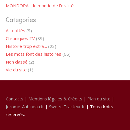
MONDORAL, le monde de l'oralité
Catégories
Actualités
(9)
Chroniques TV
(89)
Histoire trop extra…
(23)
Les mots font des histoires
(66)
Non classé
(2)
Vie du site
(1)
Contacts
|
Mentions légales & Crédits
|
Plan du site
|
Jerome-Aubineau.fr
|
Sweet-Tracteur.fr
| Tous droits
réservés.