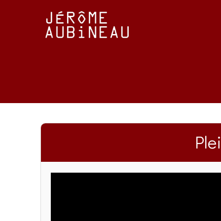
Passer
au
contenu
Ple