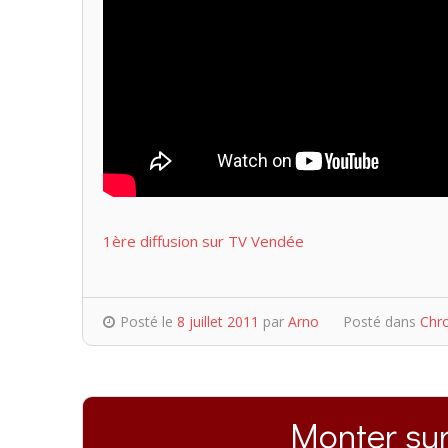
1ère diffusion sur TV Vendée
Posté le
8 juillet 2011
par
Arno
Posté dans
Chr
Monter su