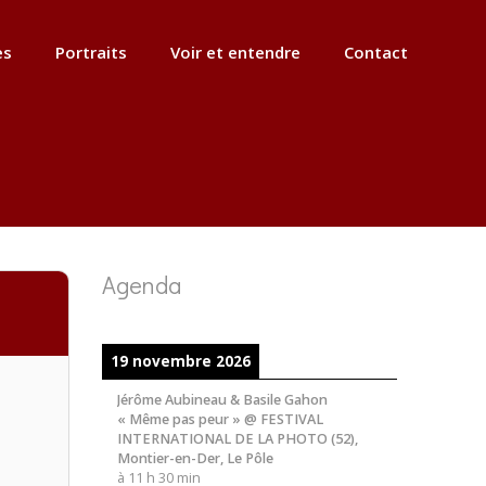
es
Portraits
Voir et entendre
Contact
Agenda
19 novembre 2026
Jérôme Aubineau & Basile Gahon
« Même pas peur » @ FESTIVAL
INTERNATIONAL DE LA PHOTO (52),
Montier-en-Der, Le Pôle
à
11 h 30 min