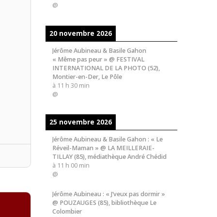
@
20 novembre 2026
Jérôme Aubineau & Basile Gahon
« Même pas peur » @ FESTIVAL
INTERNATIONAL DE LA PHOTO (52),
Montier-en-Der, Le Pôle
à
11 h 30 min
@
25 novembre 2026
Jérôme Aubineau & Basile Gahon : « Le
Réveil-Maman » @ LA MEILLERAIE-
TILLAY (85), médiathèque André Chédid
à
11 h 00 min
@
Jérôme Aubineau : « J’veux pas dormir »
@ POUZAUGES (85), bibliothèque Le
Colombier