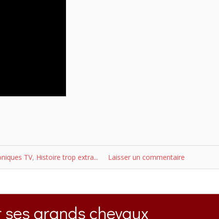
oniques TV
,
Histoire trop extra...
Laisser un commentaire
r ses grands chevaux