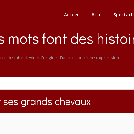
Accueil
Actu
Spectacl
s mots font des histoi
ter de faire deviner l’origine d’un mot ou d’une expression…
r ses grands chevaux