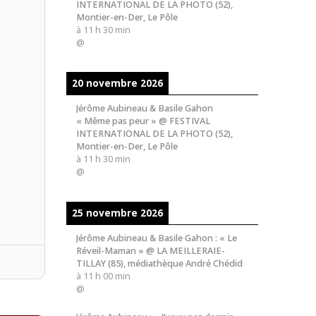
INTERNATIONAL DE LA PHOTO (52),
Montier-en-Der, Le Pôle
à
11 h 30 min
@
20 novembre 2026
Jérôme Aubineau & Basile Gahon
« Même pas peur » @ FESTIVAL
INTERNATIONAL DE LA PHOTO (52),
Montier-en-Der, Le Pôle
à
11 h 30 min
@
25 novembre 2026
Jérôme Aubineau & Basile Gahon : « Le
Réveil-Maman » @ LA MEILLERAIE-
TILLAY (85), médiathèque André Chédid
à
11 h 00 min
@