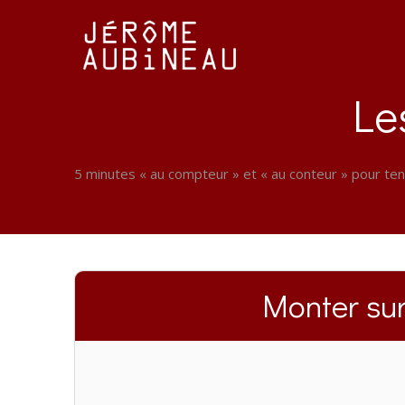
Passer
au
contenu
Le
5 minutes « au compteur » et « au conteur » pour ten
Monter su