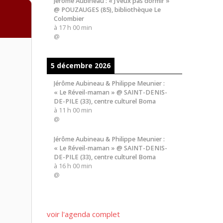
Jérôme Aubineau : « J’veux pas dormir »
@ POUZAUGES (85), bibliothèque Le
Colombier
à
17 h 00 min
@
5 décembre 2026
Jérôme Aubineau & Philippe Meunier :
« Le Réveil-maman » @ SAINT-DENIS-
DE-PILE (33), centre culturel Boma
à
11 h 00 min
@
Jérôme Aubineau & Philippe Meunier :
« Le Réveil-maman » @ SAINT-DENIS-
DE-PILE (33), centre culturel Boma
à
16 h 00 min
@
voir l'agenda complet