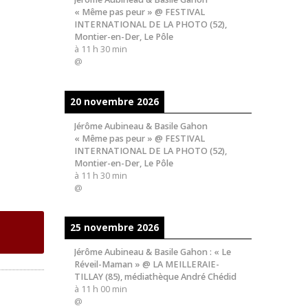
« Même pas peur » @ FESTIVAL
INTERNATIONAL DE LA PHOTO (52),
Montier-en-Der, Le Pôle
à
11 h 30 min
@
20 novembre 2026
Jérôme Aubineau & Basile Gahon
« Même pas peur » @ FESTIVAL
INTERNATIONAL DE LA PHOTO (52),
Montier-en-Der, Le Pôle
à
11 h 30 min
@
25 novembre 2026
Jérôme Aubineau & Basile Gahon : « Le
Réveil-Maman » @ LA MEILLERAIE-
TILLAY (85), médiathèque André Chédid
à
11 h 00 min
@