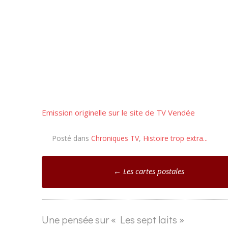
Emission originelle sur le site de TV Vendée
Posté dans
Chroniques TV
,
Histoire trop extra...
Poste
←
Les cartes postales
navigation
Une pensée sur «
Les sept laits
»