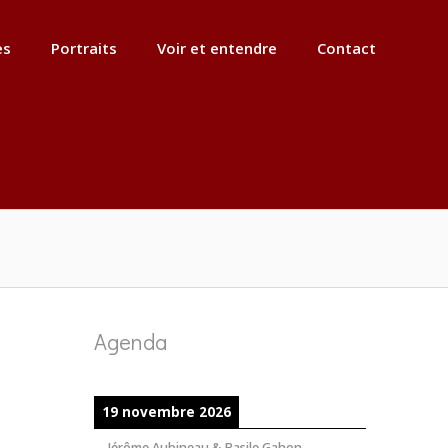
es
Portraits
Voir et entendre
Contact
Agenda
19 novembre 2026
Jérôme Aubineau & Basile Gahon