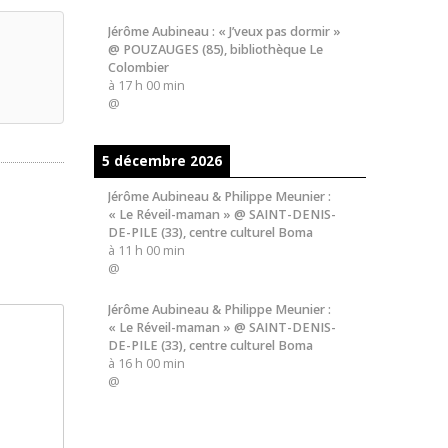
Jérôme Aubineau : « J’veux pas dormir »
@ POUZAUGES (85), bibliothèque Le
Colombier
à
17 h 00 min
@
5 décembre 2026
Jérôme Aubineau & Philippe Meunier :
« Le Réveil-maman » @ SAINT-DENIS-
DE-PILE (33), centre culturel Boma
à
11 h 00 min
@
Jérôme Aubineau & Philippe Meunier :
« Le Réveil-maman » @ SAINT-DENIS-
DE-PILE (33), centre culturel Boma
à
16 h 00 min
@