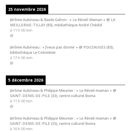
25 novembre 2026
Jérôme Aubineau & Basile Gahon : « Le Réveil-Maman » @ LA
MEILLERAIE-TILLAY (85), médiathèque André Chédid
à
11 h 00 min
@
Jérôme Aubineau : « J’veux pas dormir » @ POUZAUGES (85),
bibliothèque Le Colombier
à
17 h 00 min
@
5 décembre 2026
Jérôme Aubineau & Philippe Meunier : « Le Réveil-maman » @
SAINT-DENIS-DE-PILE (33), centre culturel Boma
à
11 h 00 min
@
Jérôme Aubineau & Philippe Meunier : « Le Réveil-maman » @
SAINT-DENIS-DE-PILE (33), centre culturel Boma
à
16 h 00 min