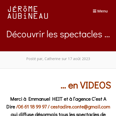
Passer
au
Menu
contenu
Découvrir les spectacles …
Posté par, Catherine
sur 17 août 2023
… en VIDEOS
Merci à Emmanuel HEIT et à l’agence C’est A
Dire
/
06 61 18 99 97 /
cestadire.conte@gmail.com
qui diffuse désormais tous les spectacles de