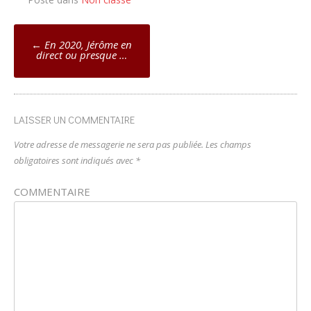
Poste
←
En 2020, Jérôme en
direct ou presque …
navigation
LAISSER UN COMMENTAIRE
Votre adresse de messagerie ne sera pas publiée.
Les champs
obligatoires sont indiqués avec
*
COMMENTAIRE