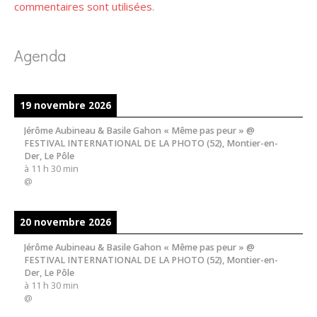
commentaires sont utilisées
.
Agenda
19 novembre 2026
Jérôme Aubineau & Basile Gahon « Même pas peur » @
FESTIVAL INTERNATIONAL DE LA PHOTO (52), Montier-en-
Der, Le Pôle
à
11 h 30 min
@
20 novembre 2026
Jérôme Aubineau & Basile Gahon « Même pas peur » @
FESTIVAL INTERNATIONAL DE LA PHOTO (52), Montier-en-
Der, Le Pôle
à
11 h 30 min
@