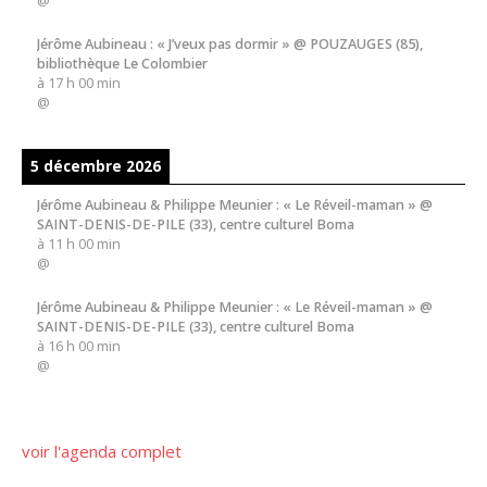
@
Jérôme Aubineau : « J’veux pas dormir » @ POUZAUGES (85),
bibliothèque Le Colombier
à
17 h 00 min
@
5 décembre 2026
Jérôme Aubineau & Philippe Meunier : « Le Réveil-maman » @
SAINT-DENIS-DE-PILE (33), centre culturel Boma
à
11 h 00 min
@
Jérôme Aubineau & Philippe Meunier : « Le Réveil-maman » @
SAINT-DENIS-DE-PILE (33), centre culturel Boma
à
16 h 00 min
@
voir l'agenda complet