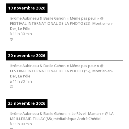
19 novembre 2026
Jérôme Aubineau & Basile Gahon « Même pas peur » @
FESTIVAL INTERNATIONAL DE LA PHOTO (52), Montier-en-
Der, Le Pôle
à
11 h 30 min
@
20 novembre 2026
Jérôme Aubineau & Basile Gahon « Même pas peur » @
FESTIVAL INTERNATIONAL DE LA PHOTO (52), Montier-en-
Der, Le Pôle
à
11 h 30 min
@
25 novembre 2026
Jérôme Aubineau & Basile Gahon : « Le Réveil-Maman » @ LA
MEILLERAIE-TILLAY (85), médiathèque André Chédid
à
11 h 00 min