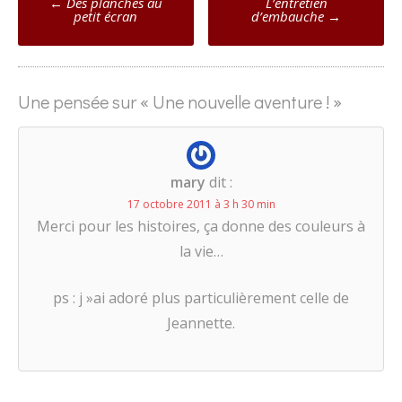
←
Des planches au
L’entretien
petit écran
d’embauche
→
navigation
Une pensée sur «
Une nouvelle aventure !
»
mary
dit :
17 octobre 2011 à 3 h 30 min
Merci pour les histoires, ça donne des couleurs à
la vie…
ps : j »ai adoré plus particulièrement celle de
Jeannette.