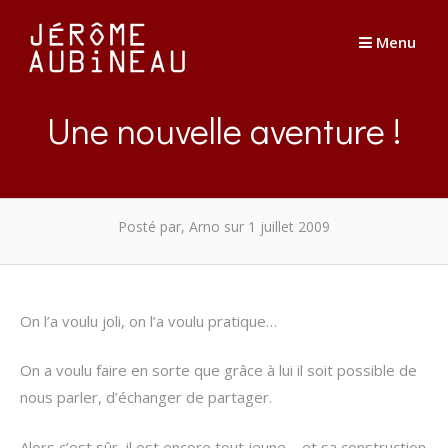
Passer
au
Menu
contenu
Une nouvelle aventure !
Posté par, Arno
sur 1 juillet 2009
On l’a voulu joli, on l’a voulu pratique…
On a voulu faire en sorte que grâce à lui il soit possible de
nous parler, d’échanger de partager.
Alors c’est sûr, il est encore tout jeune – et sa construction